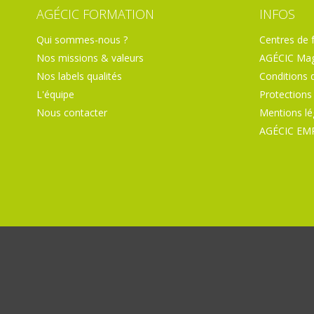
AGÉCIC FORMATION
INFOS
Qui sommes-nous ?
Centres de 
Nos missions & valeurs
AGÉCIC Mag
Nos labels qualités
Conditions 
L'équipe
Protections
Nous contacter
Mentions lé
AGÉCIC EM