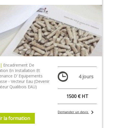
 |
Encadrement De
ion En Installation Et
enance D’ Equipements
4 jours
sse - Vecteur Eau (Devenir
teur Qualibois EAU)
1500 € HT
chevron_right
Demander un devis
r la formation