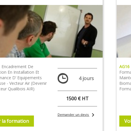
|
Encadrement De
AG16
on En Installation Et
Format
nance D’ Equipements
Maint
4 jours
se - Vecteur Air (Devenir
Bioma
eur Qualibois AIR)
Forma
1500 € HT
chevron_right
Demander un devis
r la formation
Voi