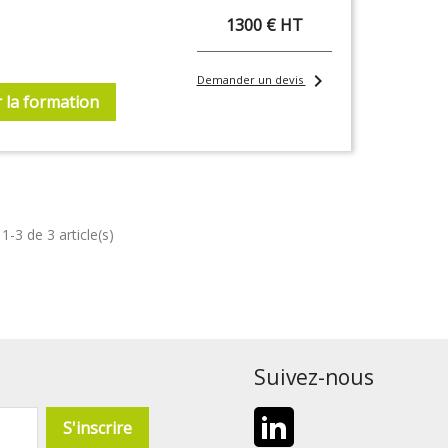
1300 € HT
chevron_right
Demander un devis
r la formation
1-3 de 3 article(s)
Suivez-nous
LinkedIn