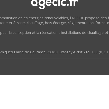
 combustion et les énergies renouvelables, l'AGECIC propose des
erie et âtrerie, chauffage, bois énergie, réglementation, formati
pour la conception et la réalisation d'installations de chauffage 
omiques Plaine de Courance 79360 Granzay-Gript - tél +33 (0)5 1