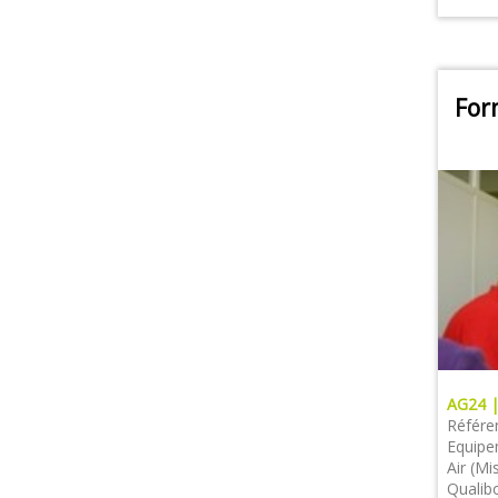
For
AG24 
Référe
Equipe
Air (M
Qualibo