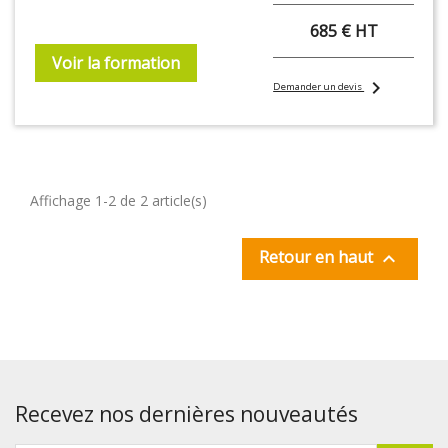
685 € HT
Voir la formation
chevron_right
Demander un devis
Affichage 1-2 de 2 article(s)
Retour en haut

Recevez nos dernières nouveautés