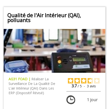
Qualité de l'Air Intérieur (QAI),
polluants
AG31 FOAD |
Réaliser La
Surveillance De La Qualité De
3.7
/
5
-
3
avis
L'air Intérieur (QAI) Dans Les
ERP (dispositif Révisé)
1 jour