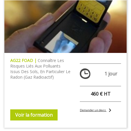
AG22 FOAD |
Connaître Les
Risques Liés Aux Polluants
Issus Des Sols, En Particulier Le
1 jour
Radon (gaz Radioactif)
460 € HT
chevron_right
Demander un devis
Voir la formation