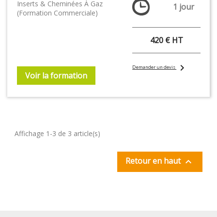
Inserts & Cheminées À Gaz
1 jour
(formation Commerciale)
420 € HT
chevron_right
Demander un devis
Voir la formation
Affichage 1-3 de 3 article(s)
Retour en haut
