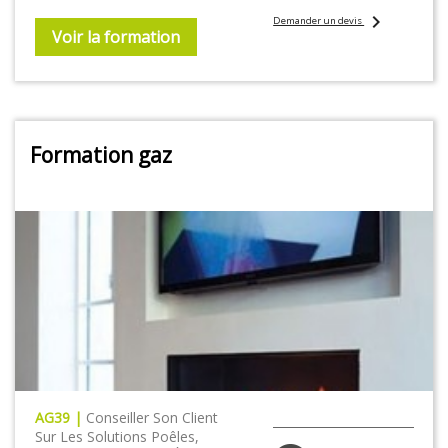
chevron_right
Demander un devis
Voir la formation
Formation gaz
AG39 |
Conseiller Son Client
Sur Les Solutions Poêles,