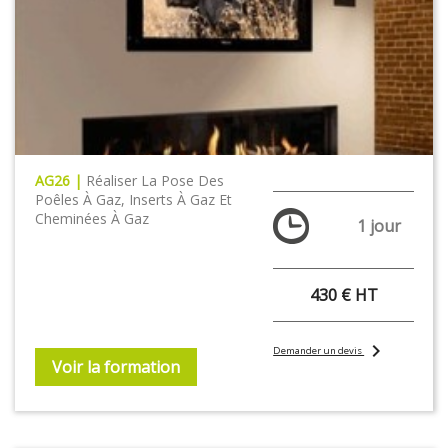
AG26 |
Réaliser La Pose Des
Poêles À Gaz, Inserts À Gaz Et
Cheminées À Gaz
1 jour
430 € HT
chevron_right
Demander un devis
Voir la formation