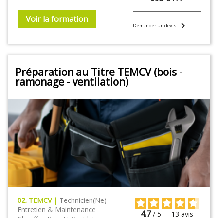
Voir la formation
chevron_right
Demander un devis
Préparation au Titre TEMCV (bois -
ramonage - ventilation)
02. TEMCV |
Technicien(ne)
Entretien & Maintenance
4.7
/
5
-
13
avis