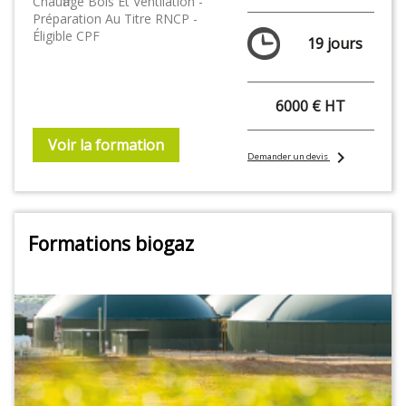
Chauffage Bois Et Ventilation -
Préparation Au Titre RNCP -
Éligible CPF
19 jours
6000 € HT
Voir la formation
chevron_right
Demander un devis
Formations biogaz