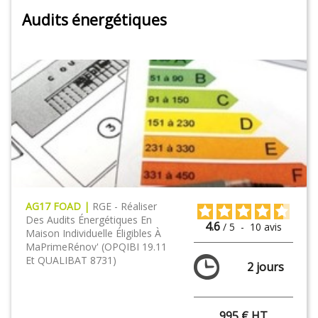
Audits énergétiques
AG17 FOAD |
RGE - Réaliser
Des Audits Énergétiques En
4.6
/
5
-
10
avis
Maison Individuelle Éligibles À
MaPrimeRénov' (OPQIBI 19.11
Et QUALIBAT 8731 )
2 jours
995 € HT