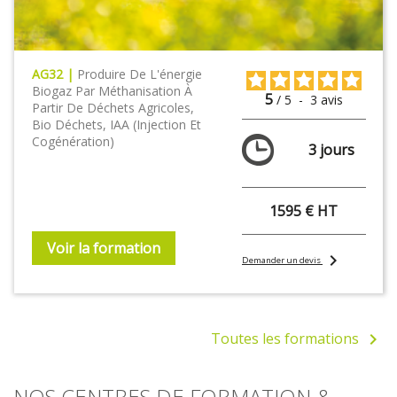
AG32 |
Produire De L'énergie
Biogaz Par Méthanisation À
5
/
5
-
3
avis
Partir De Déchets Agricoles,
Bio Déchets, IAA (injection Et
Cogénération)
3 jours
1595 € HT
Voir la formation
chevron_right
Demander un devis
Toutes les formations
chevron_right
NOS CENTRES DE FORMATION &