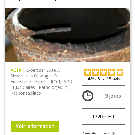
AG18 |
Expertiser Suite À
Sinistre Les Ouvrages De
4.9
/
5
-
15
avis
Fumisterie - Experts RCCI, IARD
Et Judiciaires - Pathologies Et
Responsabilités
3 jours
1220 € HT
Voir la formation
chevron_right
Demander un devis