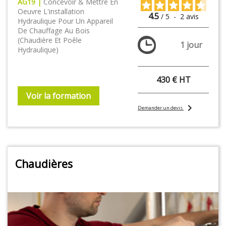
AG19 |
Concevoir & Mettre En
Oeuvre L'installation
4.5
/
5
-
2
avis
Hydraulique Pour Un Appareil
De Chauffage Au Bois
(chaudière Et Poêle
1 jour
Hydraulique)
430 € HT
Voir la formation
chevron_right
Demander un devis
Chaudières