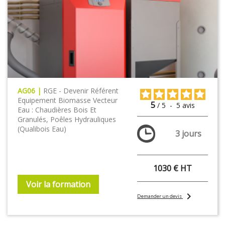
AG06 |
RGE - Devenir Référent
Equipement Biomasse Vecteur
5
/
5
-
5
avis
Eau : Chaudières Bois Et
Granulés, Poêles Hydrauliques
(Qualibois Eau)
3 jours
1030 € HT
Voir la formation
chevron_right
Demander un devis