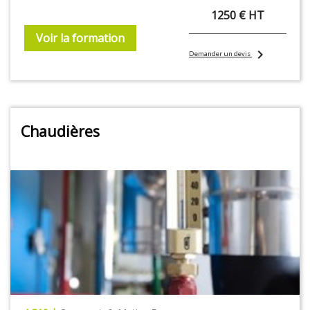
1250 € HT
Voir la formation
chevron_right
Demander un devis
Chaudières