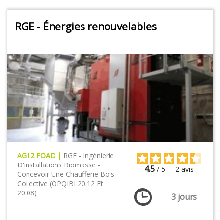
RGE - Énergies renouvelables
AG12 FOAD |
RGE - Ingénierie
D'installations Biomasse -
4.5
/
5
-
2
avis
Concevoir Une Chaufferie Bois
Collective (OPQIBI 20.12 Et
20.08)
3 jours