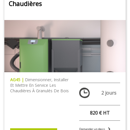
Chaudières
AG45 |
Dimensionner, Installer
Et Mettre En Service Les
Chaudières À Granulés De Bois
2 jours
820 € HT
chevron_right
Demander un devis