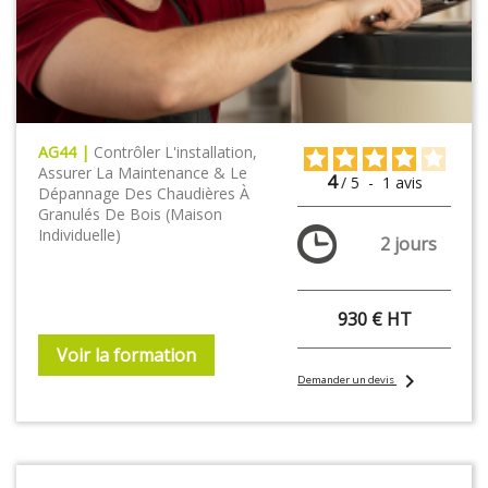
AG44 |
Contrôler L'installation,
Assurer La Maintenance & Le
4
/
5
-
1
avis
Dépannage Des Chaudières À
Granulés De Bois (maison
Individuelle)
2 jours
930 € HT
Voir la formation
chevron_right
Demander un devis