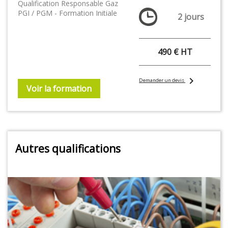
Qualification Responsable Gaz
PGI / PGM - Formation Initiale
2 jours
490 € HT
chevron_right
Demander un devis
Voir la formation
Autres qualifications