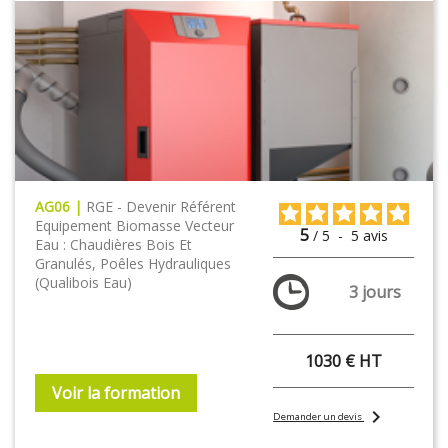
AG06 |
RGE - Devenir Référent
Equipement Biomasse Vecteur
5
/
5
-
5
avis
Eau : Chaudières Bois Et
Granulés, Poêles Hydrauliques
(Qualibois Eau)
3 jours
1030 € HT
Voir la formation
chevron_right
Demander un devis