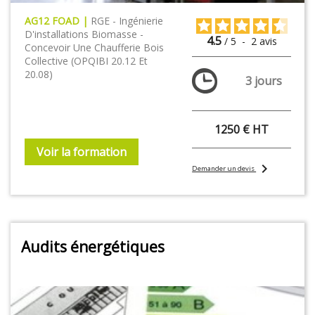
AG12 FOAD |
RGE - Ingénierie
D'installations Biomasse -
4.5
/
5
-
2
avis
Concevoir Une Chaufferie Bois
Collective (OPQIBI 20.12 Et
20.08)
3 jours
1250 € HT
Voir la formation
chevron_right
Demander un devis
Audits énergétiques