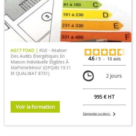
AG17 FOAD |
RGE - Réaliser
Des Audits Énergétiques En
4.6
/
5
-
10
avis
Maison Individuelle Éligibles À
MaPrimeRénov' (OPQIBI 19.11
Et QUALIBAT 8731 )
2 jours
995 € HT
Voir la formation
chevron_right
Demander un devis