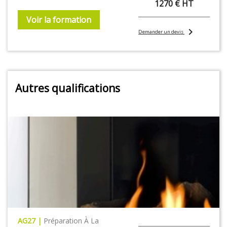
1270 € HT
Voir la formation
chevron_right
Demander un devis
Autres qualifications
AG27 |
Préparation À La