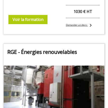
1030 € HT
Voir la formation
chevron_right
Demander un devis
RGE - Énergies renouvelables