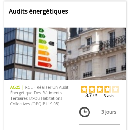
Audits énergétiques
AG25 |
RGE - Réaliser Un Audit
Énergétique Des Bâtiments
3.7
/
5
-
3
avis
Tertiaires Et/ou Habitations
Collectives (OPQIBI 19.05)
3 jours