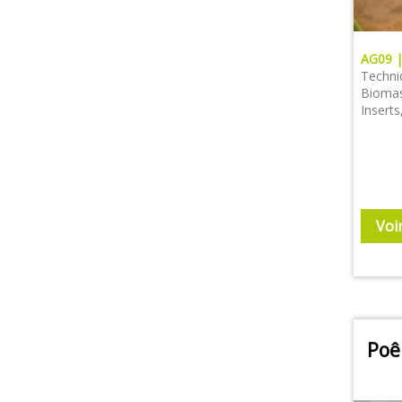
AG09 
Techni
Biomas
Inserts
Voi
Poê