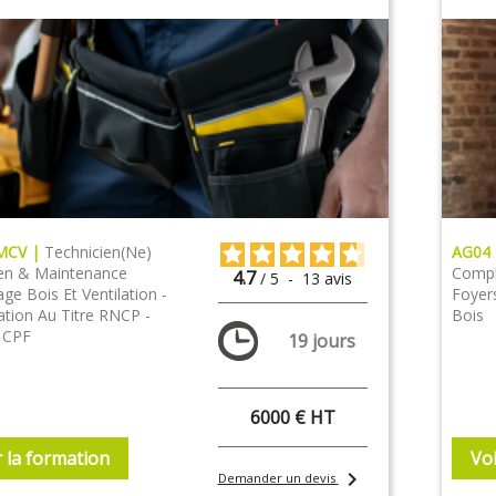
EMCV |
Technicien(ne)
AG04
ien & Maintenance
Complè
4.7
/
5
-
13
avis
ge Bois Et Ventilation -
Foyer
ation Au Titre RNCP -
Bois
e CPF
19 jours
6000 € HT
r la formation
Voi
chevron_right
Demander un devis