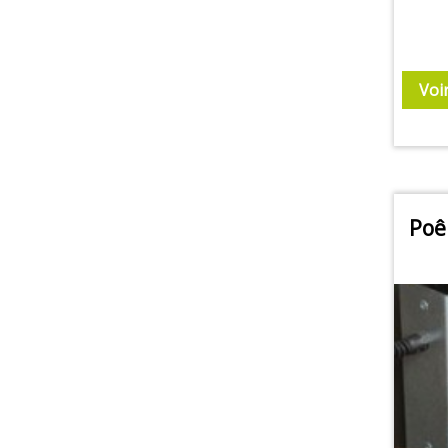
Voi
Poê