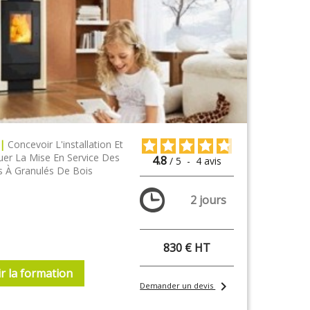
 |
Concevoir L'installation Et
uer La Mise En Service Des
4.8
/
5
-
4
avis
s À Granulés De Bois
2 jours
830 € HT
r la formation
chevron_right
Demander un devis