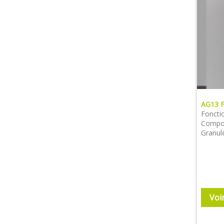
AG13 
Foncti
Compos
Granul
Voi