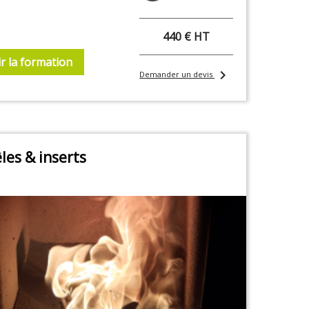
440 € HT
r la formation
chevron_right
Demander un devis
les & inserts