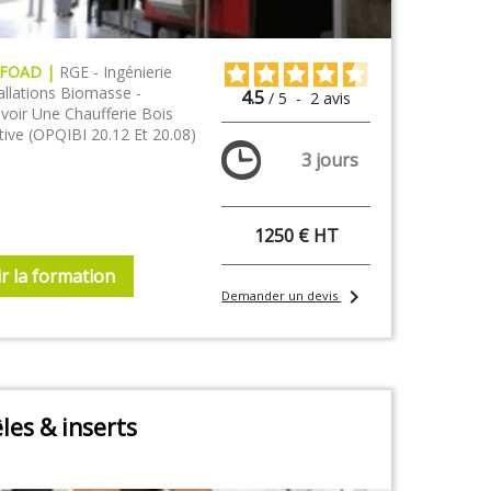
 FOAD |
RGE - Ingénierie
allations Biomasse -
4.5
/
5
-
2
avis
voir Une Chaufferie Bois
tive (OPQIBI 20.12 Et 20.08)
3 jours
1250 € HT
r la formation
chevron_right
Demander un devis
les & inserts