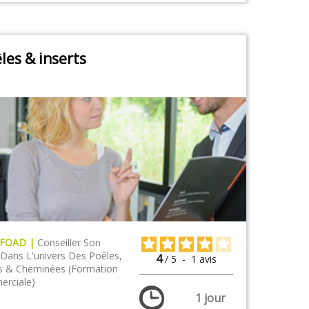
les & inserts
 FOAD |
Conseiller Son
 Dans L'univers Des Poêles,
4
/
5
-
1
avis
s & Cheminées (formation
rciale)
1 jour