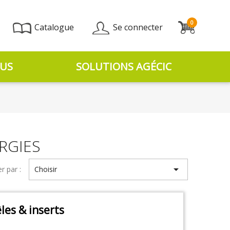
0
Catalogue
Se connecter
US
SOLUTIONS AGÉCIC
RGIES

er par :
Choisir
les & inserts