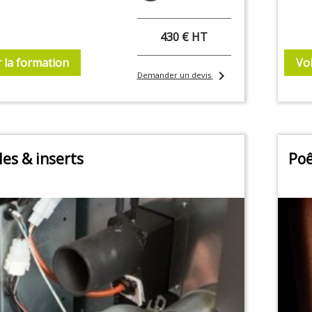
430 € HT
r la formation
Voi
chevron_right
Demander un devis
les & inserts
Poê