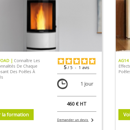
FOAD |
Connaître Les
AG14
onnalités De Chaque
Effect
5
/
5
-
1
avis
ant Des Poêles À
Poêle
és
1 jour
460 € HT
r la formation
Voi
chevron_right
Demander un devis