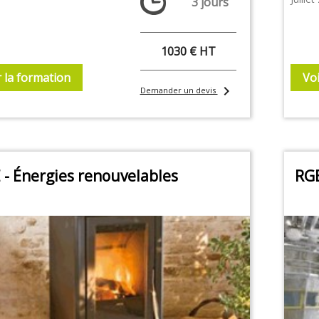
3 jours
1030 € HT
r la formation
Voi
chevron_right
Demander un devis
 - Énergies renouvelables
RGE