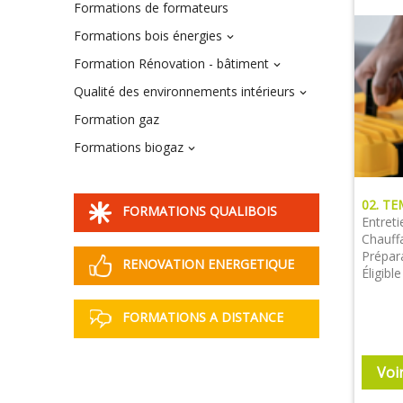
Formations de formateurs
Formations bois énergies

Formation Rénovation - bâtiment

Qualité des environnements intérieurs

Formation gaz
Formations biogaz

02. T
FORMATIONS QUALIBOIS
Entret
Chauffa
Prépar
RENOVATION ENERGETIQUE
Éligibl
FORMATIONS A DISTANCE
Voi