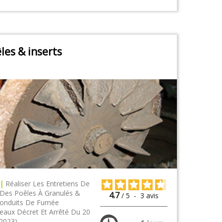
les & inserts
 |
Réaliser Les Entretiens De
 Des Poêles À Granulés &
4.7
/
5
-
3
avis
onduits De Fumée
eaux Décret Et Arrêté Du 20
t 2023)