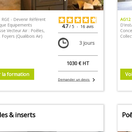
|
RGE - Devenir Référent
AG12
que Equipements
D'inst
4.7
/
5
-
16
avis
se Vecteur Air : Poêles,
Conce
, Foyers (Qualibois Air)
Collec
3 jours
1030 € HT
r la formation
Voi
chevron_right
Demander un devis
les & inserts
Poê