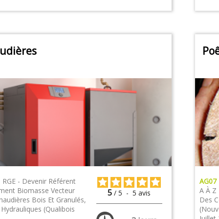
udières
Poê
|
RGE - Devenir Référent
AG07
ment Biomasse Vecteur
A À Z
5
/
5
-
5
avis
Chaudières Bois Et Granulés,
Des C
 Hydrauliques (Qualibois
(nouv
Juille