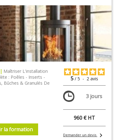
 |
Maîtriser L'installation
te : Poêles - Inserts -
5
/
5
-
2
avis
s, Bûches & Granulés De
3 jours
960 € HT
r la formation
chevron_right
Demander un devis