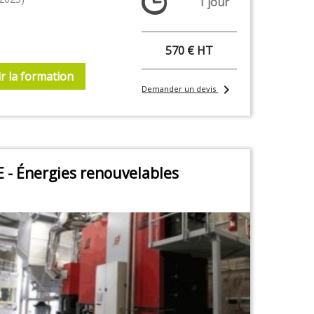
1 jour
570 € HT
r la formation
chevron_right
Demander un devis
 - Énergies renouvelables