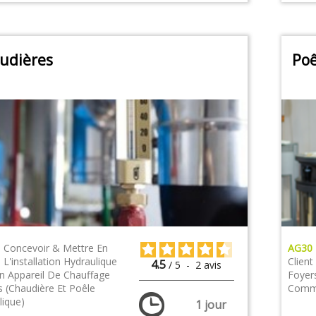
udières
Poê
|
Concevoir & Mettre En
AG30
L'installation Hydraulique
Client
4.5
/
5
-
2
avis
n Appareil De Chauffage
Foyer
s (chaudière Et Poêle
Comme
lique)
1 jour