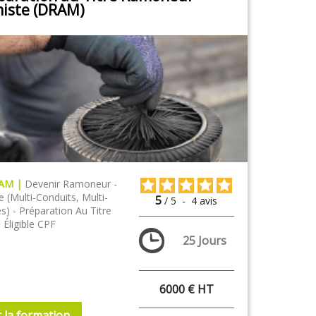
iste (DRAM)
RAM |
Devenir Ramoneur -
 (multi-Conduits, Multi-
5
/
5
-
4
avis
s) - Préparation Au Titre
 Éligible CPF
25 Jours
6000 € HT
r la formation