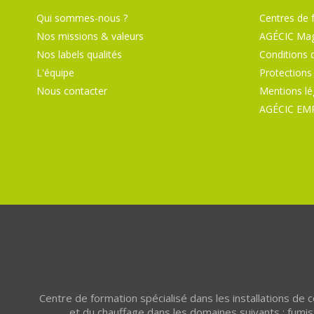
Qui sommes-nous ?
Centres de 
Nos missions & valeurs
AGÉCIC Mag
Nos labels qualités
Conditions 
L'équipe
Protections
Nous contacter
Mentions lé
AGÉCIC EM
Centre de formation spécialisé dans les installations de
et du chauffage dans les domaines suivants : fumist