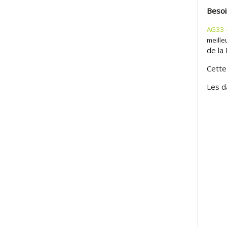
Besoi
AG33 –
meille
de la
Cette
Les d