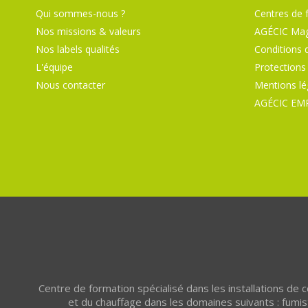
Qui sommes-nous ?
Centres de 
Nos missions & valeurs
AGÉCIC Mag
Nos labels qualités
Conditions 
L'équipe
Protections
Nous contacter
Mentions lé
AGÉCIC EM
Centre de formation spécialisé dans les installations de
et du chauffage dans les domaines suivants : fumist