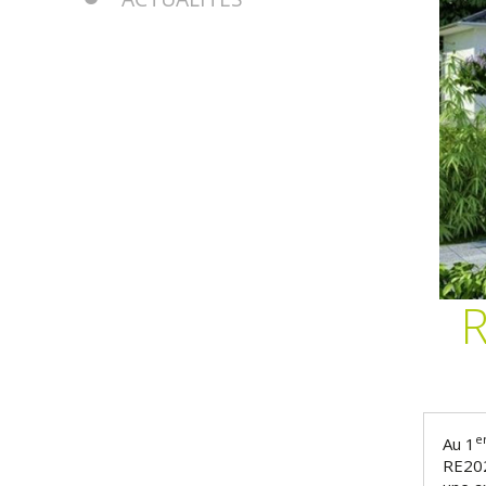
R
e
Au 1
RE202