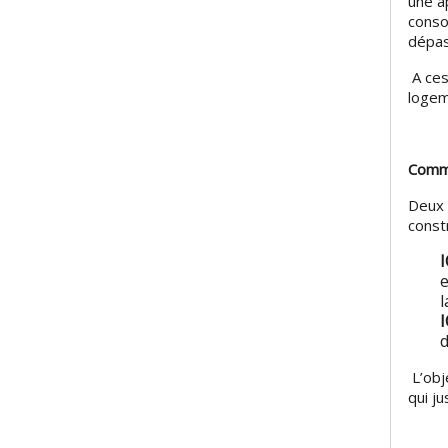
une a
conso
dépas
A ces
logem
Comme
Deux 
const
e
l
I
d
L’obj
qui ju