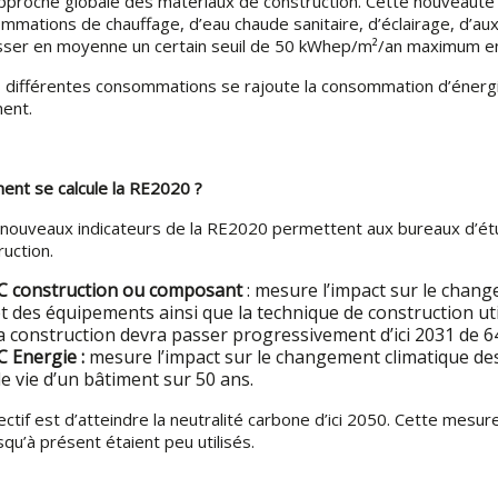
pproche globale des matériaux de construction. Cette nouveauté p
mmations de chauffage, d’eau chaude sanitaire, d’éclairage, d’auxil
ser en moyenne un certain seuil de 50 kWhep/m²/an maximum 
 différentes consommations se rajoute la consommation d’énergie
ent.
nt se calcule la RE2020 ?
nouveaux indicateurs de la RE2020 permettent aux bureaux d’ét
ruction.
IC construction ou composant
: mesure l’impact sur le chan
t des équipements ainsi que la technique de construction ut
a construction devra passer progressivement d’ici 2031 de 6
C Energie :
mesure l’impact sur le changement climatique d
e vie d’un bâtiment sur 50 ans.
ectif est d’atteindre la neutralité carbone d’ici 2050. Cette mesur
squ’à présent étaient peu utilisés.