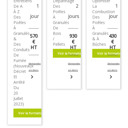
Entretiens
Dépannage
Optimiser
1
2
1
De A
Des
La
À Z
Poêles
Combustion
jour
jours
jour
Des
À
Des
Poêles
Granulés
Poêles
À
De
À
Granulés
Bois
Granulés
570
930
430
&
/
& À
€
€
€
Des
Pellets
Bûches
HT
HT
HT
Conduits
Voir la formation
Voir la formation
De
Fumée
Demander
Demander
Demander
(nouveaux
un devis
un devis
un devis
Décret
chevron_right
chevron_right
chevron_right
Et
Arrêté
Du
20
Juillet
2023)
Voir la formation