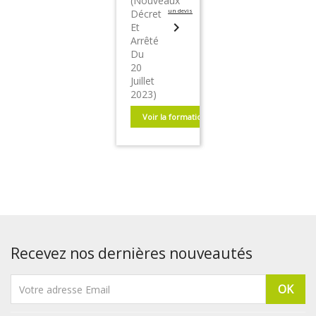
(nouveaux
un devis
Décret
chevron_right
Et
Arrêté
Du
20
Juillet
2023)
Voir la formation
Recevez nos dernières nouveautés