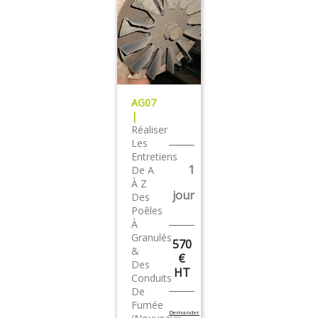
AG07
|
Réaliser
Les
Entretiens
1
De A
À Z
jour
Des
Poêles
À
Granulés
570
&
€
Des
HT
Conduits
De
Fumée
Demander