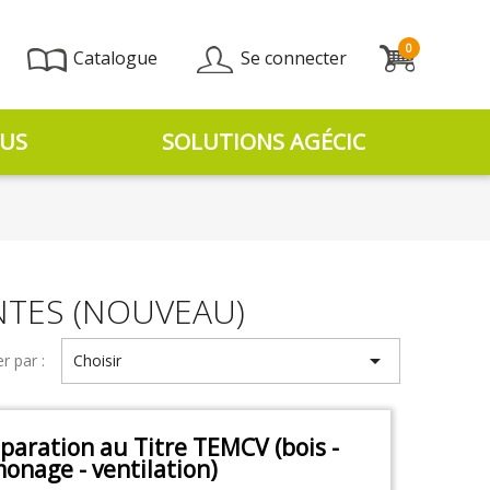
0
Catalogue
Se connecter
US
SOLUTIONS AGÉCIC
NTES (NOUVEAU)

er par :
Choisir
paration au Titre TEMCV (bois -
onage - ventilation)