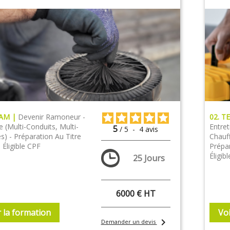
RAM |
Devenir Ramoneur -
02. T
 (multi-Conduits, Multi-
Entre
5
/
5
-
4
avis
s) - Préparation Au Titre
Chauff
 Éligible CPF
Prépa
Éligib
25 Jours
6000 € HT
r la formation
Voi
chevron_right
Demander un devis