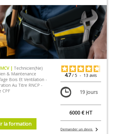
EMCV |
Technicien(ne)
tien & Maintenance
4.7
/
5
-
13
avis
age Bois Et Ventilation -
ration Au Titre RNCP -
le CPF
19 jours
6000 € HT
r la formation
chevron_right
Demander un devis