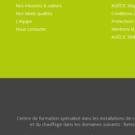
Nos missions & valeurs
AGÉCIC Mag
Nos labels qualités
Conditions 
L'équipe
Protections
Nous contacter
Mentions lé
AGÉCIC EM
Centre de formation spécialisé dans les installations de
et du chauffage dans les domaines suivants : fumist