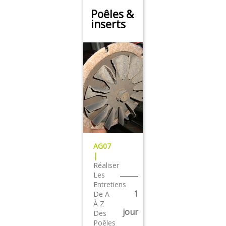
Poêles &
inserts
AG07
|
Réaliser
Les
Entretiens
1
De A
À Z
jour
Des
Poêles