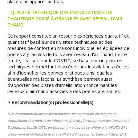
place d'un appareil au bois.
-
QUALITÉ TECHNIQUE DES INSTALLATIONS DE
CHAUFFAGE DIVISÉ À GRANULÉS AVEC RÉSEAU D'AIR
CHAUD
Ce rapport constitue un retour d'expériences qualitatif et
quantitatif basé sur des visites techniques et des
mesures de confort en maisons individuelles équipées de
poêles à granulés de bois avec réseau d'air chaud. Cette
étude, réalisée par le COSTIC, se base sur cinq visites
techniques permettant d'accéder aux installations réelles
afin d'identifier les bonnes pratiques ainsi que les
éventuelles malfaçons. La synthèse permet aussi
d'apporter des pistes d'amélioration concernant les
réseaux d'air chaud associés à des poêles à granulés.
> Recommandation(s) professionnelle(s) :
"
Les recommandations professionnelles sont à prendre en compte en
complément des notices de fabricants, des Avis Techniques et des Documents
Techniques Unifiés (DTU) en vigueur. Il y a lieu de se référer à la NF DTU 24.1
concernant le lot fumisterie et à la NF DTU 24.2 pour les travaux d'âtrerie.
"(1)