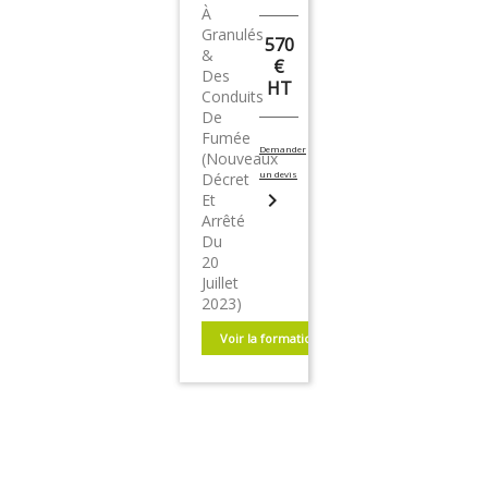
À
Granulés
570
&
€
Des
HT
Conduits
De
Fumée
Demander
(nouveaux
un devis
Décret
chevron_right
Et
Arrêté
Du
20
Juillet
2023)
Voir la formation