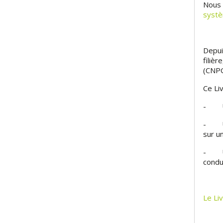
Nous a
syst
Depui
filièr
(CNP
Ce Li
- Une
- Une
sur u
- Une
condu
Le Li