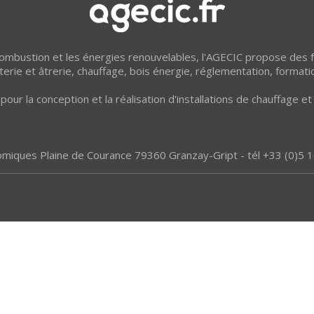
 combustion et les énergies renouvelables, l'AGECIC propose des
erie et âtrerie, chauffage, bois énergie, réglementation, formati
pour la conception et la réalisation d'installations de chauffage 
omiques Plaine de Courance 79360 Granzay-Gript - tél +33 (0)5 1