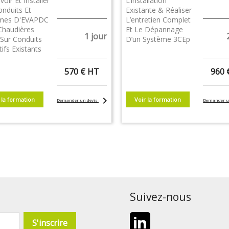
oir Et Installer
L’installation
onduits Et
Existante & Réaliser
mes D'EVAPDC
L’entretien Complet
Chaudières
Et Le Dépannage
1 jour
Sur Conduits
D’un Système 3CEp
tifs Existants
570 € HT
960 
chevron_right
 la formation
Voir la formation
Demander un devis
Demander u
Suivez-nous
LinkedIn