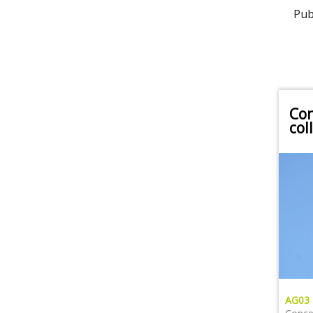
Pub
Con
col
AG03