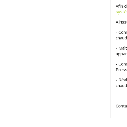
Afin 
systè
A l'i
- Con
chaudi
- Maît
appare
- Con
Press
- Réal
chaud
Conta