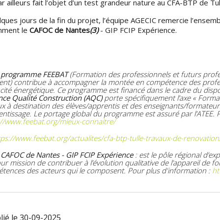
r ailleurs fait l’objet d’un test grandeur nature au CFA-BTP de Tul
lques jours de la fin du projet, l’équipe AGECIC remercie l’ensemb
ment le
CAFOC de Nantes
(3)
- GIP FCIP Expérience.
 programme FEEBAT
(Formation des professionnels et futurs prof
ent) contribue à accompagner la montée en compétence des profe
cacité énergétique. Ce programme est financé dans le cadre du dispos
nce Qualité Construction (AQC)
porte spécifiquement l’axe « Formati
ux à destination des élèves/apprentis et des enseignants/formateur
rentissage. Le portage global du programme est assuré par l’ATEE. P
://www.feebat.org/mieux-connaitre/
tps://www.feebat.org/actualites/cfa-btp-tulle-travaux-de-renovation
CAFOC de Nantes - GIP FCIP Expérience
: est le pôle régional d’e
our mission de contribuer à l’évolution qualitative de l’appareil d
tences des acteurs qui le composent. Pour plus d'information :
ht
lié le 30-09-2025