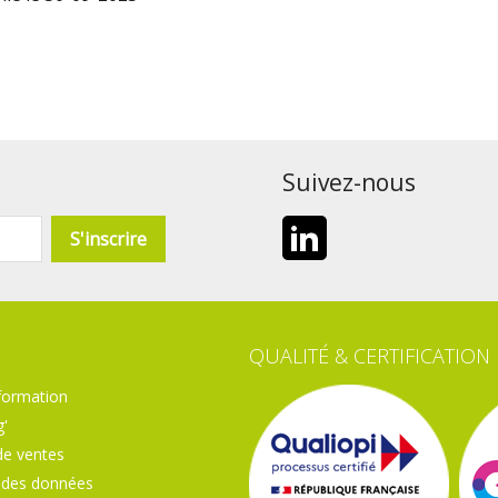
Suivez-nous
LinkedIn
QUALITÉ & CERTIFICATION
formation
'
de ventes
 des données