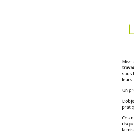
Missi
trava
sous 
leurs
Un pr
L’obj
prati
Ces n
risque
la mi