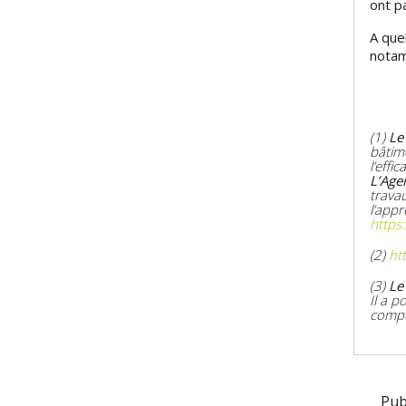
ont pa
A que
notam
(1)
Le
bâtim
l’effi
L’Age
trava
l’app
https
(2)
ht
(3)
Le 
Il a p
compé
Pub