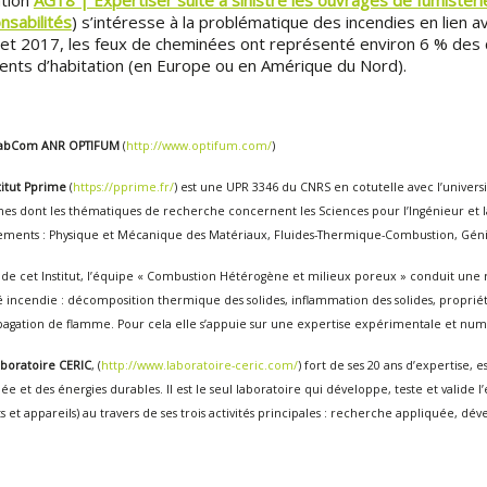
tion
AG18 | Expertiser suite à sinistre les ouvrages de fumisterie
nsabilités
) s’intéresse à la problématique des incendies en lien a
et 2017, les feux de cheminées ont représenté environ 6 % des 
ents d’habitation (en Europe ou en Amérique du Nord).
 LabCom ANR OPTIFUM
(
http://www.optifum.com/
)
stitut Pprime
(
https://pprime.fr/
) est une UPR 3346 du CNRS en cotutelle avec l’universi
es dont les thématiques de recherche concernent les Sciences pour l’Ingénieur et la 
ements : Physique et Mécanique des Matériaux, Fluides-Thermique-Combustion, Gén
 de cet Institut, l’équipe « Combustion Hétérogène et milieux poreux » conduit u
é incendie : décomposition thermique des solides, inflammation des solides, proprié
agation de flamme. Pour cela elle s’appuie sur une expertise expérimentale et numé
laboratoire CERIC
, (
http://www.laboratoire-ceric.com/
) fort de ses 20 ans d’expertise,
e et des énergies durables. Il est le seul laboratoire qui développe, teste et valid
s et appareils) au travers de ses trois activités principales : recherche appliquée, dé