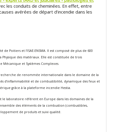
 - experts IARD et judiciaires - pathologies et
vec les conduits de cheminées. En effet, entre
causes avérées de départ d’incendie dans les
té de Poitiers et l’ISAE-ENSMA. Il est composé de plus de 600
Physique des matériaux. Elle est constituée de trois
ie Mécanique et Systèmes Complexes.
ne recherche de renommée internationale dans le domaine de la
tés d’inflammabilité et de combustibilité, dynamique des feux et
rique grâce à la plateforme incendie Hestia.
 est le laboratoire référent en Europe dans les domaines de la
e l’ensemble des éléments de la combustion (combustibles,
veloppement de produits et suivi qualité.