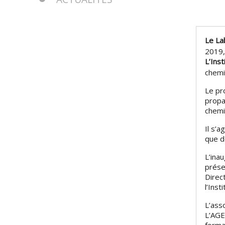
Le L
2019,
L’Ins
chemi
Le pr
propa
chemi
Il s’a
que d
L’ina
prése
Direc
l’Inst
L’ass
L’AGE