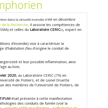
ymphorien
créé en décembre
ion dans la sécurité incendie
 de la Recherche
. Il associe les compétences de
SMA) et celles du
Laboratoire CERIC
, expert en
(3)
ons d’incendie) vise à caractériser la
e d’habitation (feu d’origine le conduit de
angerosité et leur possible inflammation, ainsi
fage au bois.
nvier 2020
, au Laboratoire CERIC (79) en
versité de Poitiers, et de Lionel Druette
 que des membres de l’Université de Poitiers, de
PTIFUM
était présente à cette manifestation.
athologies des conduits de fumée (voir la