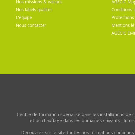
Nos missions & valeurs
AGÉCIC Mag
Nos labels qualités
Conditions 
L'équipe
Protections
Nous contacter
Mentions lé
AGÉCIC EM
Centre de formation spécialisé dans les installations de
et du chauffage dans les domaines suivants : fumist
Découvrez sur le site toutes nos formations continues 