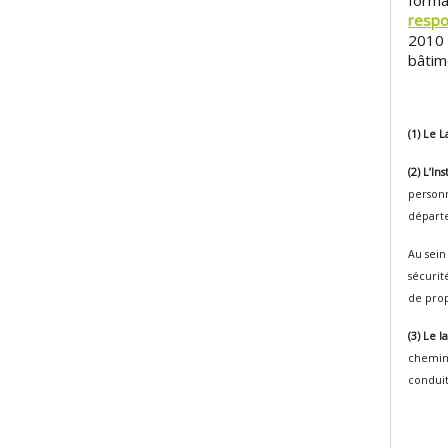
forma
respo
2010 
bâtim
(1) Le
(2) L’In
personn
départ
Au sein
sécurit
de prop
(3) Le 
cheminé
conduit