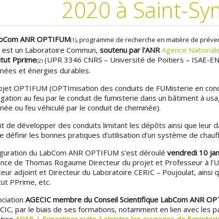
2020 à Saint-S
abCom ANR OPTIFUM
programme de recherche en matière de prévent
(1)
,
 est un Laboratoire Commun,
soutenu par l'ANR
Agence Nationale
titut Pprime
(UPR 3346 CNRS – Université de Poitiers – ISAE-EN
(2)
nées et énergies durables.
ojet OPTIFUM (OPTImisation des conduits de FUMisterie en conditi
gation au feu par le conduit de fumisterie dans un bâtiment à usag
née ou feu véhiculé par le conduit de cheminée).
git de développer des conduits limitant les dépôts ainsi que leur d
e définir les bonnes pratiques d’utilisation d’un système de chauf
uguration du LabCom ANR OPTIFUM s’est déroulé
vendredi 10 ja
nce de Thomas Rogaume Directeur du projet et Professeur à l’Uni
teur adjoint et Directeur du Laboratoire CERIC – Poujoulat, ainsi
itut PPrime, etc.
ociation
AGECIC membre du Conseil Scientifique LabCom ANR O
CIC, par le biais de ses formations, notamment en lien avec les p