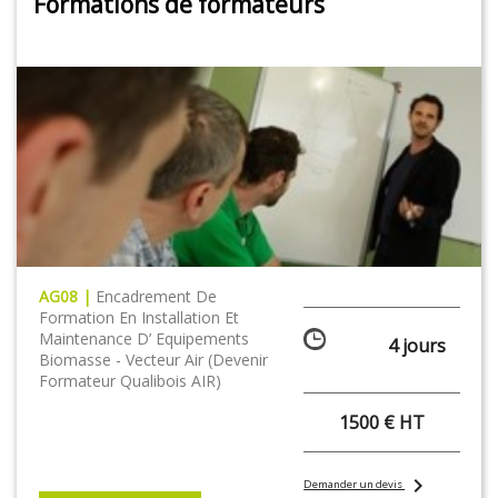
Formations de formateurs
AG08 |
Encadrement De
Formation En Installation Et
Maintenance D’ Equipements
4 jours
Biomasse - Vecteur Air (Devenir
Formateur Qualibois AIR)
1500 € HT
chevron_right
Demander un devis