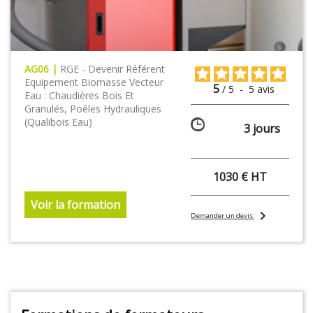
AG06 |
RGE - Devenir Référent
Equipement Biomasse Vecteur
5
/
5
-
5
avis
Eau : Chaudières Bois Et
Granulés, Poêles Hydrauliques
(Qualibois Eau)
3 jours
1030 € HT
Voir la formation
chevron_right
Demander un devis