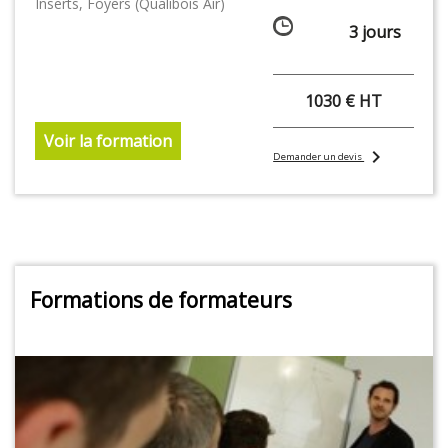
Inserts, Foyers (Qualibois Air)
3 jours
1030 € HT
Voir la formation
chevron_right
Demander un devis
Formations de formateurs