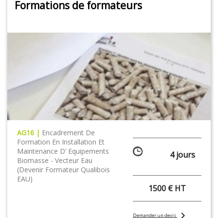
Formations de formateurs
AG16 |
Encadrement De
Formation En Installation Et
Maintenance D’ Equipements
4 jours
Biomasse - Vecteur Eau
(Devenir Formateur Qualibois
EAU)
1500 € HT
chevron_right
Demander un devis