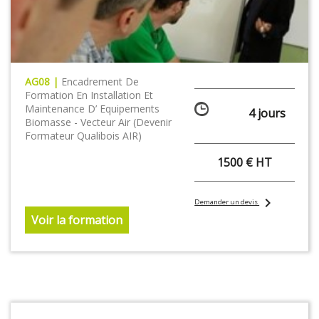
AG08 |
Encadrement De
Formation En Installation Et
Maintenance D’ Equipements
4 jours
Biomasse - Vecteur Air (Devenir
Formateur Qualibois AIR)
1500 € HT
chevron_right
Demander un devis
Voir la formation