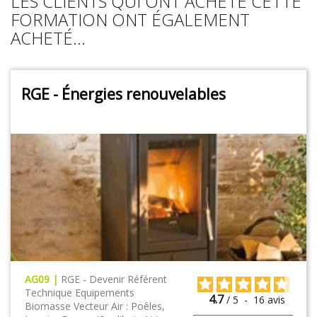
LES CLIENTS QUI ONT ACHETÉ CETTE
FORMATION ONT ÉGALEMENT
ACHETÉ...
RGE - Énergies renouvelables
AG09 |
RGE - Devenir Référent
Technique Equipements
4.7
/
5
-
16
avis
Biomasse Vecteur Air : Poêles,