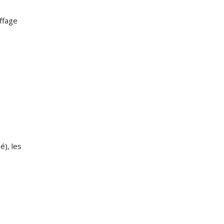
uffage
é), les