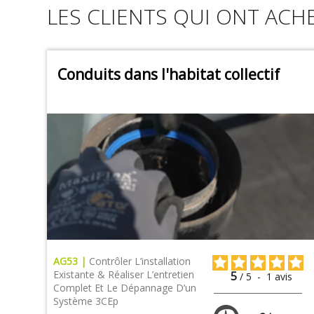
LES CLIENTS QUI ONT ACH
Conduits dans l'habitat collectif
AG53 |
Contrôler L’installation
Existante & Réaliser L’entretien
5
/
5
-
1
avis
Complet Et Le Dépannage D’un
Système 3CEp