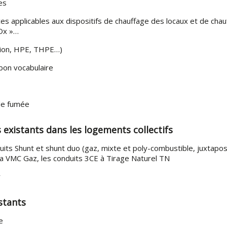
ues
ces applicables aux dispositifs de chauffage des locaux et de cha
NOx »…
tion, HPE, THPE…)
e bon vocabulaire
 de fumée
s existants dans les logements collectifs
duits Shunt et shunt duo (gaz, mixte et poly-combustible, juxtapos
la VMC Gaz, les conduits 3CE à Tirage Naturel TN
r
istants
ne