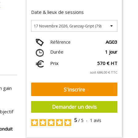
E
Date & lieux de sessions
AG03
Référence
Durée
1 jour
Prix
570 € HT
soit 684,00 € TTC
n gain
S'inscrire
Demander un devis
bjectif
5
/
5
-
1
avis
onduit