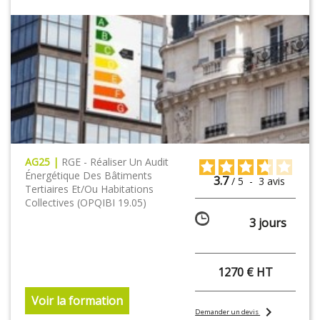
AG25 |
RGE - Réaliser Un Audit
Énergétique Des Bâtiments
3.7
/
5
-
3
avis
Tertiaires Et/ou Habitations
Collectives (OPQIBI 19.05)
3 jours
1270 € HT
Voir la formation
chevron_right
Demander un devis