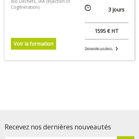
Bio Déchets, IAA (injection Et
Cogénération)
3 jours
1595 € HT
Voir la formation
chevron_right
Demander un devis
Recevez nos dernières nouveautés