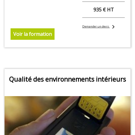
935 € HT
chevron_right
Demander un devis
Voir la formation
Qualité des environnements intérieurs