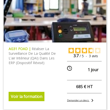
AG31 FOAD |
Réaliser La
Surveillance De La Qualité De
3.7
/
5
-
3
avis
L'air Intérieur (QAI) Dans Les
ERP (dispositif Révisé)
1 jour
685 € HT
Voir la formation
chevron_right
Demander un devis