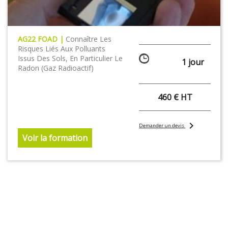
AG22 FOAD |
Connaître Les
Risques Liés Aux Polluants
Issus Des Sols, En Particulier Le
1 jour
Radon (gaz Radioactif)
460 € HT
chevron_right
Demander un devis
Voir la formation