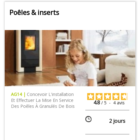
Poêles & inserts
AG14 |
Concevoir L'installation
Et Effectuer La Mise En Service
4.8
/
5
-
4
avis
Des Poêles À Granulés De Bois
2 jours