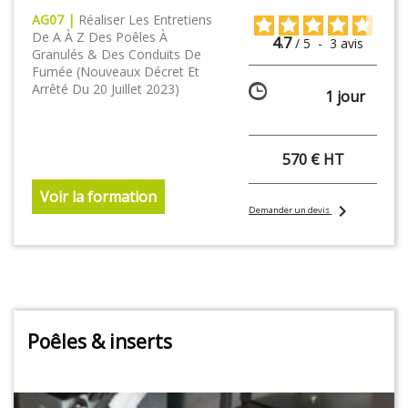
AG07 |
Réaliser Les Entretiens
De A À Z Des Poêles À
4.7
/
5
-
3
avis
Granulés & Des Conduits De
Fumée (nouveaux Décret Et
Arrêté Du 20 Juillet 2023)
1 jour
570 € HT
Voir la formation
chevron_right
Demander un devis
Poêles & inserts