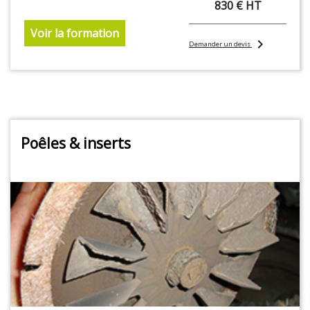
830 € HT
Voir la formation
chevron_right
Demander un devis
Poêles & inserts