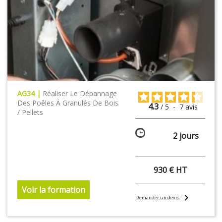
AG34 |
Réaliser Le Dépannage
Des Poêles À Granulés De Bois
4.3
/
5
-
7
avis
/ Pellets
2 jours
930 € HT
Voir la formation
chevron_right
Demander un devis