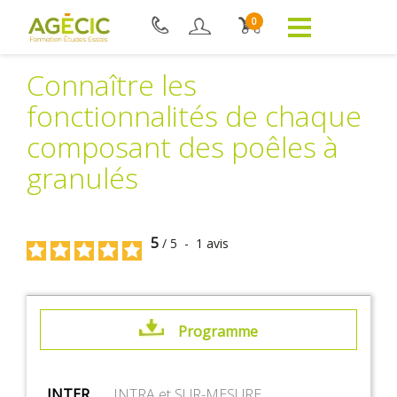
0
Connaître les
fonctionnalités de chaque
composant des poêles à
granulés
5
/
5
-
1
avis
Programme
INTER
INTRA et SUR-MESURE