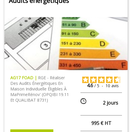
Audits énergétiques
AG17 FOAD |
RGE - Réaliser
Des Audits Énergétiques En
4.6
/
5
-
10
avis
Maison Individuelle Éligibles À
MaPrimeRénov' (OPQIBI 19.11
Et QUALIBAT 8731 )
2 jours
995 € HT