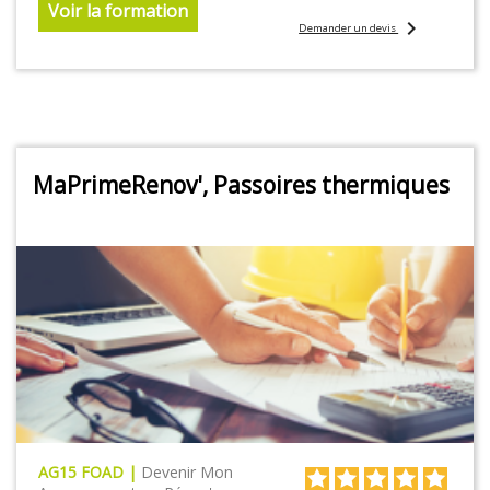
Voir la formation
chevron_right
Demander un devis
MaPrimeRenov', Passoires thermiques
AG15 FOAD |
Devenir Mon