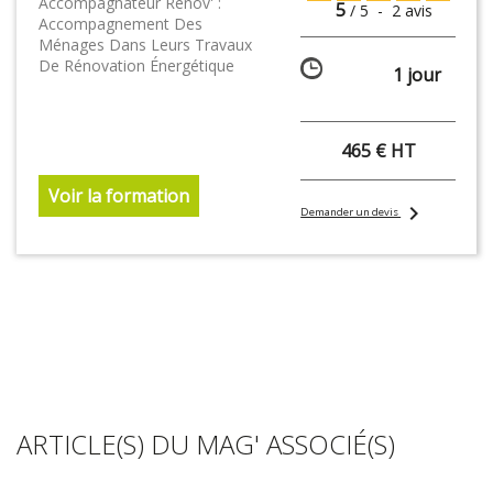
Accompagnateur Rénov' :
5
/
5
-
2
avis
Accompagnement Des
Ménages Dans Leurs Travaux
De Rénovation Énergétique
1 jour
465 € HT
Voir la formation
chevron_right
Demander un devis
ARTICLE(S) DU MAG' ASSOCIÉ(S)