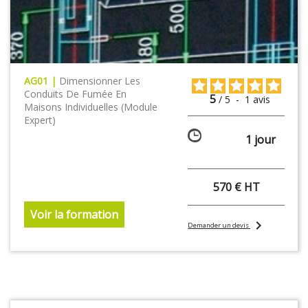
AG01 |
Dimensionner Les
Conduits De Fumée En
5
/
5
-
1
avis
Maisons Individuelles (module
Expert)
1 jour
570 € HT
Voir la formation
chevron_right
Demander un devis