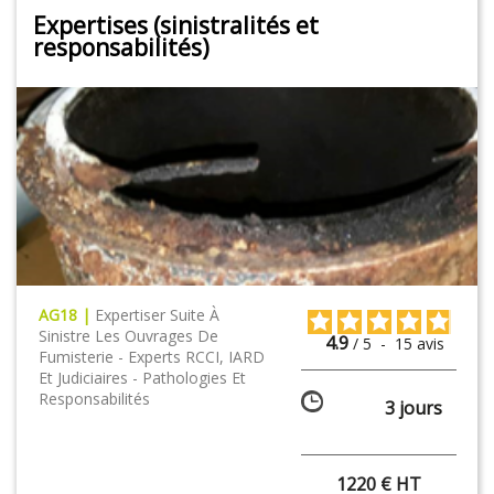
Expertises (sinistralités et
responsabilités)
AG18 |
Expertiser Suite À
Sinistre Les Ouvrages De
4.9
/
5
-
15
avis
Fumisterie - Experts RCCI, IARD
Et Judiciaires - Pathologies Et
Responsabilités
3 jours
1220 € HT