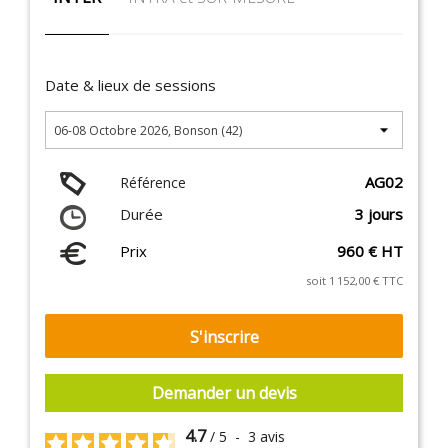
Date & lieux de sessions
AG02
Référence
Durée
3 jours
Prix
960 € HT
soit 1 152,00 € TTC
S'inscrire
Demander un devis
4.7
/
5
-
3
avis