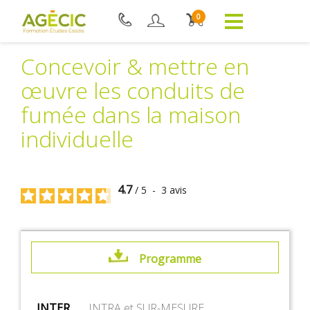
0
Concevoir & mettre en
œuvre les conduits de
fumée dans la maison
individuelle
4.7
/
5
-
3
avis
Programme
INTER
INTRA et SUR-MESURE