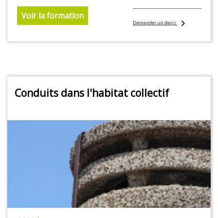
Voir la formation
chevron_right
Demander un devis
Conduits dans l'habitat collectif