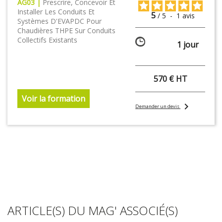
AG03 |
Prescrire, Concevoir Et
Installer Les Conduits Et
5
/
5
-
1
avis
Systèmes D'EVAPDC Pour
Chaudières THPE Sur Conduits
Collectifs Existants
1 jour
570 € HT
Voir la formation
chevron_right
Demander un devis
ARTICLE(S) DU MAG' ASSOCIÉ(S)