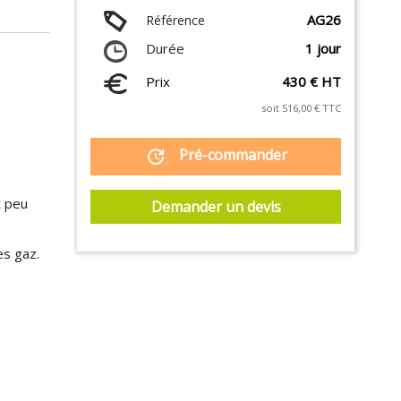
AG26
Référence
Durée
1 jour
Prix
430 € HT
soit 516,00 € TTC
Pré-commander
update
t peu
Demander un devis
es gaz.