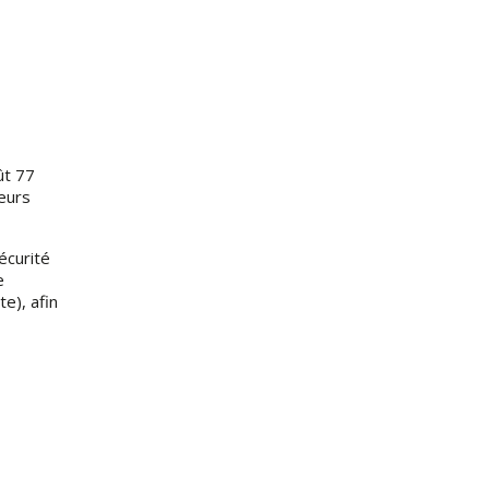
ût 77
teurs
sécurité
e
e), afin