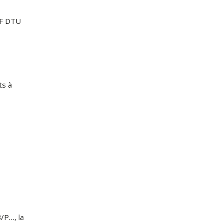
NF DTU
ts à
B/P…, la