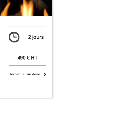
2 jours
490 € HT
chevron_right
Demander un devis