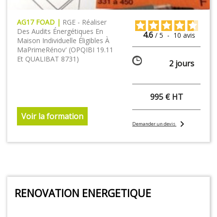
AG17 FOAD |
RGE - Réaliser
Des Audits Énergétiques En
4.6
/
5
-
10
avis
Maison Individuelle Éligibles À
MaPrimeRénov' (OPQIBI 19.11
Et QUALIBAT 8731 )
2 jours
995 € HT
Voir la formation
chevron_right
Demander un devis
RENOVATION ENERGETIQUE