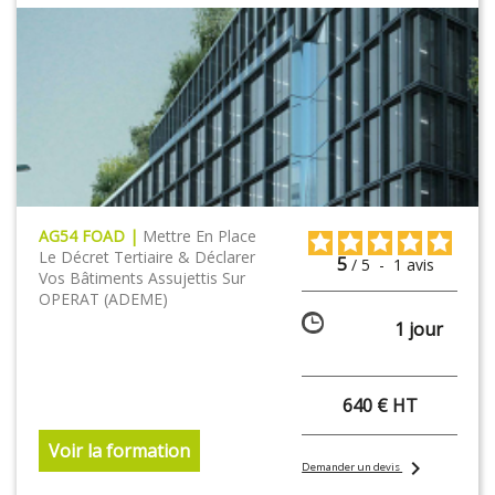
AG54 FOAD |
Mettre En Place
Le Décret Tertiaire & Déclarer
5
/
5
-
1
avis
Vos Bâtiments Assujettis Sur
OPERAT (ADEME)
1 jour
640 € HT
Voir la formation
chevron_right
Demander un devis